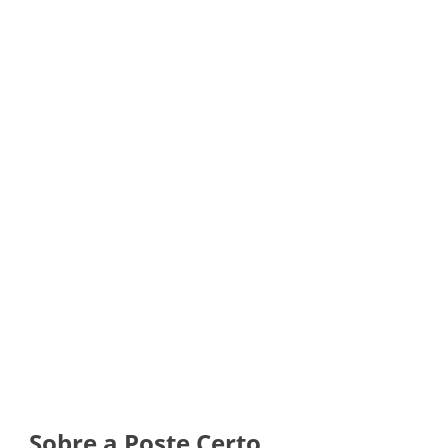
Loteamentos, Residências, Comércios
e Indústrias
(19) 99701-0708
(19) 3801-1601
Sobre a Poste Certo