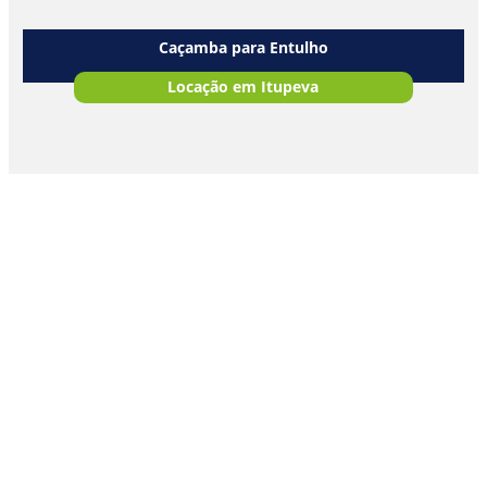
Caçamba para Entulho
Locação em Itupeva
(19) 3801-1601
(19) 99701-0708
Av. Eng. Fábio Roberto Barnabé, 4524 - Jardim Colonial
Indaiatuba@postecerto.com.br