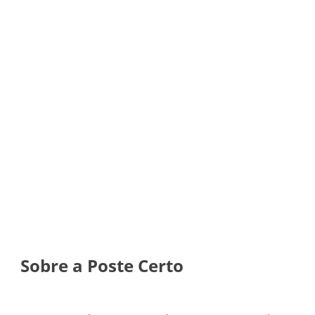
LOTEAMENTOS, RESIDÊNCIAS,
COMÉRCIOS E INDÚSTRIAS
(11) 97859-5157
11 3378-8380
Sobre a Poste Certo