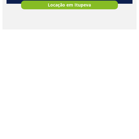
Locação em Itupeva
11 3378-8380
(11) 97859-5157
Av. Antônio Frederico Ozanan, 5030 - Jardim Shangai
jundiai@postecerto.com.br