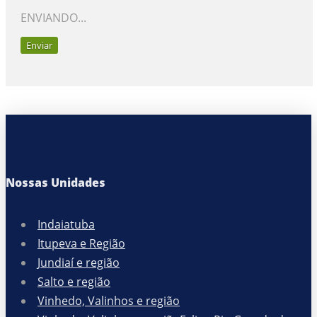
E
N
V
I
A
N
D
O
.
.
.
Nossas Unidades
Indaiatuba
Itupeva e Região
Jundiaí e região
Salto e região
Vinhedo, Valinhos e região